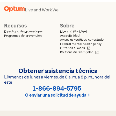
Live and Work Well
Recursos
Sobre
Directorio de proveedores
Live and Work Well
Programas de prevención
Accesibilidad
Avisos específicos por estado
Federal mental health parity
Se abre en una n
Criterios clínicos
Se abre en 
Políticas de reembolso
Obtener asistencia técnica
Llámenos de lunes a viernes, de 8 a. m. a 8 p. m., hora del
este
1-866-894-5795
O enviar una solicitud de ayuda